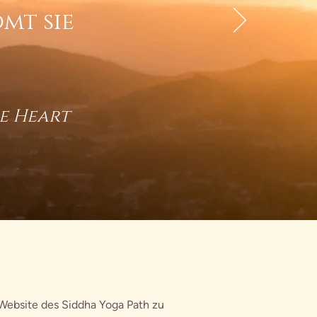
mt sie
e Heart
e Website des Siddha Yoga Path zu