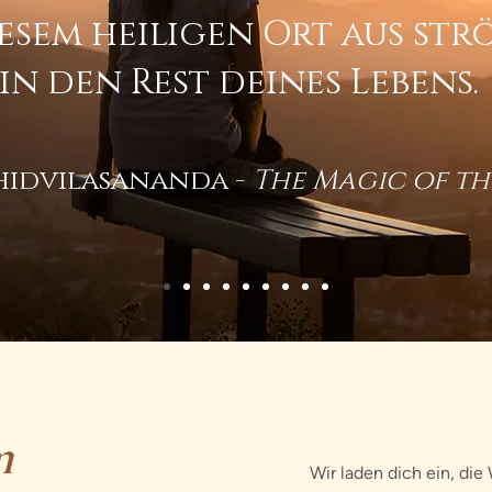
esem heiligen Ort aus strö
in den Rest deines
Lebens.
hidvilasananda -
The Magic of th
m
Wir laden dich ein, di