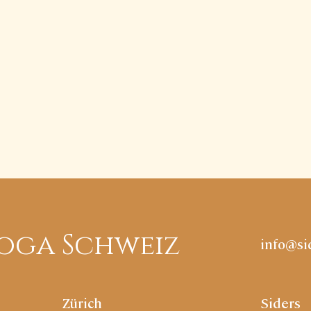
oga Schweiz
info@si
Zürich
Siders