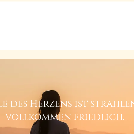
Siddha Yoga Schwei
ie Praktiken
Veranstaltungen
Die Community
Buchlade
lle des Herzens ist strahl
vollkommen friedlich.