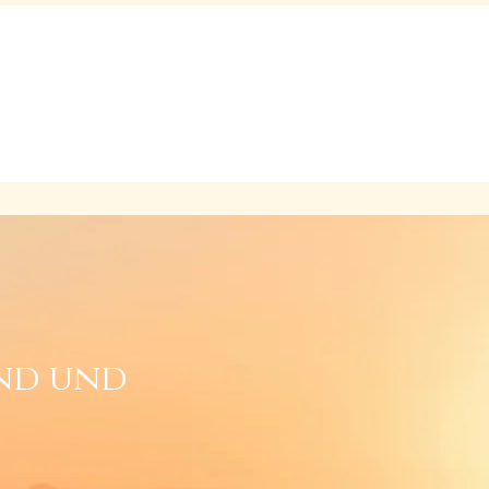
z
n
Studienkurs
Spenden
Kontakt
end und