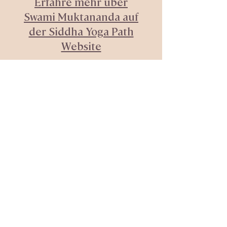
Erfahre mehr über
Swami Muktananda auf
der Siddha Yoga Path
Website
Jetzt besuchen
Siddha Yoga Schweiz
info@siddhayoga.ch
Bern
+41 (0) 77 494 78 74
center.bern@siddhayoga.ch