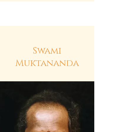
Siddha Yoga Schweiz
Swami
Muktananda