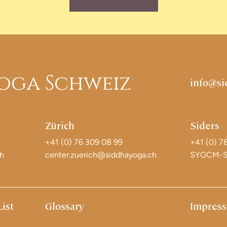
oga Schweiz
info@si
Zürich
Siders
+41 (0) 76 309 08 99
+41 (0) 7
ch
center.zuerich@siddhayoga.ch
SYGCM-Si
List
Glossary
Impres