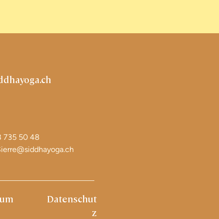
ddhayoga.ch
8 735 50 48
erre@siddhayoga.ch
sum
Datenschut
z