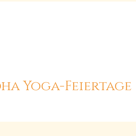
Siddha Yoga Schwei
ie Praktiken
Veranstaltungen
Die Community
Buchlade
dha Yoga-Feiertage 