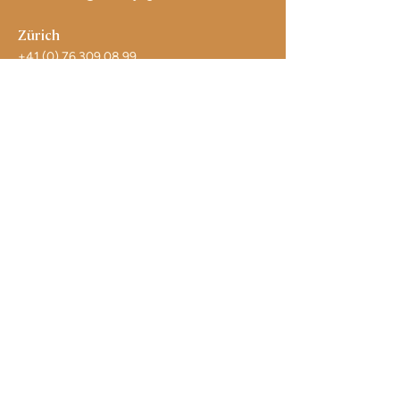
Zürich
+41 (0) 76 309 08 99
center.zuerich@siddhayoga.ch
Siders
+41 (0) 78 735 50 48
SYGCM-Sierre@siddhayoga.ch
Archives
Centers List
Glossary
Impressum
Datenschutz