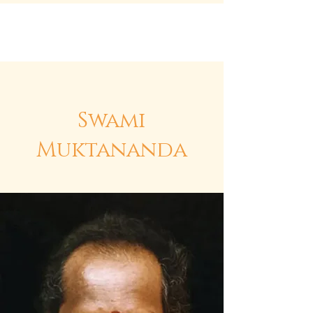
Siddha Yoga Suisse
Swami
Muktananda