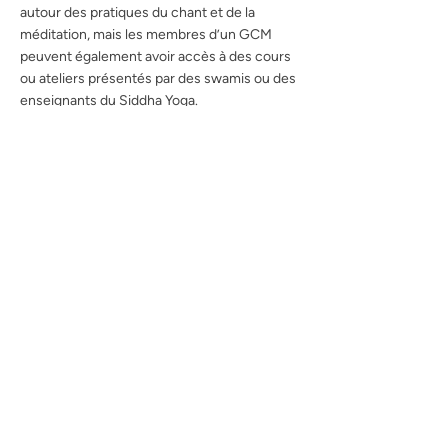
autour des pratiques du chant et de la
méditation, mais les membres d’un GCM
peuvent également avoir accès à des cours
ou ateliers présentés par des swamis ou des
enseignants du Siddha Yoga.
Groupe de Chant & de
Méditation Siddha Yoga
à Sierre
Apprendre plus
Siddha Yoga Suisse