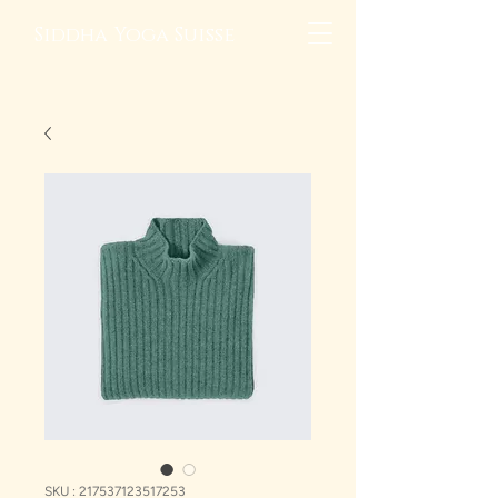
Siddha Yoga Suisse
SKU : 217537123517253