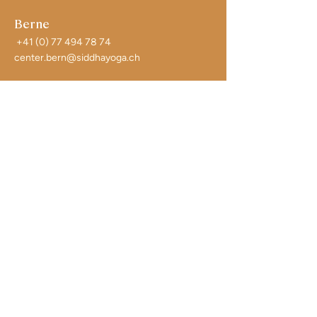
Berne
+41 (0) 77 494 78 74
center.bern@siddhayoga.ch
Zurich
+41 (0) 76 309 08 99
center.zuerich@siddhayoga.ch
Sierre
Archive
Liste des centres
Glossaire